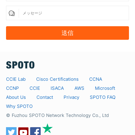
送信
CCIE Lab
Cisco Certifications
CCNA
CCNP
CCIE
ISACA
AWS
Microsoft
About Us
Contact
Privacy
SPOTO FAQ
Why SPOTO
© Fuzhou SPOTO Network Technology Co., Ltd