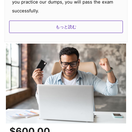
you practice our dumps, you will pass the exam
successfully.
3.自分の製品が最新であることを知るにはどうしたら
もっと読む
よいですか？
すべての製品は完全に更新され、私たちの問題集はリ
モートサーバー上で最新のものです。問題集に更新が
ある場合、私たちのサービスは、電子メールで通知さ
れ、サーバーはまた、問題集を練習するときにあなた
を暖かくなります。
4.製品のアップデートの頻度を教えてください。
弊社の製品はすべてプロダクトマネージャーによって
週単位で見直されています。もし、ある認証ベンダー
が試験の問題を変更したら、弊社の製品もそれに応じ
$600.00
て更新されます。