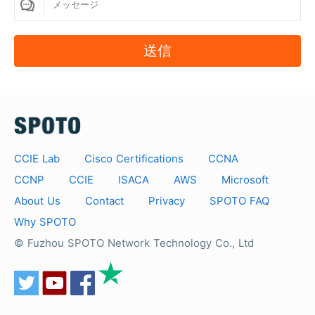
す。当社のリモートサーバーは、学習/復習のために1
日24時間のアクセスを提供します。お支払いの後、リ
送信
モートサーバーにログインするためのアカウントをお
送りします。
9.割引を受けるにはどうしたらよいですか？
常にいくつかの特別な日には、いくつかの特別な割引
があります。ご興味のある方、3つ以上の製品を購入
CCIE Lab
Cisco Certifications
CCNA
したい方は、下記までご連絡ください。
CCNP
CCIE
ISACA
AWS
Microsoft
support@spoto.net
for getting a discount and
About Us
Contact
Privacy
SPOTO FAQ
check regularly on our site.
Why SPOTO
10.ウェブサイトからお客様の情報を第三者が見ること
© Fuzhou SPOTO Network Technology Co., Ltd
ができるのですか？
いいえ、それはできません。SPOTOは、すべてのお
客様のプライバシーの権利を尊重します。当社のシス