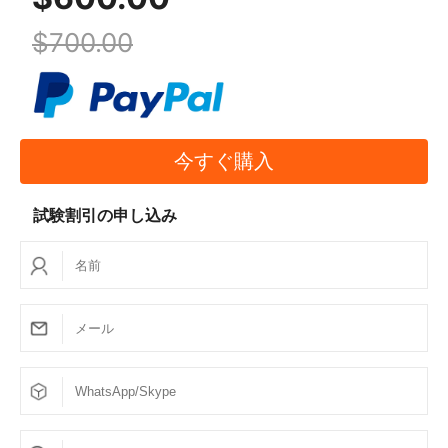
5.アップデートは無料ですか？
$700.00
私達はあなたのサービス時間の間に自由な更新を提供
します。私たちは、あなたが少なくとも3日間問題集
を練習することをお勧めします。
今すぐ購入
6.賞味期限切れの製品を延長するには？
サービス期間が終了し、料金を支払ってサービス期間
試験割引の申し込み
を延長することができる場合
7.問題集の形式は？
筆記試験の形式はVCEで、実際の試験形式と似てお
り、リモートサーバーで筆記試験の練習ができます。
8.問題集の練習はどうすればいいのですか？
書き込まれた問題集は、リモートサーバーで練習しま