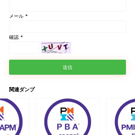
メール *
確認 *
送信
関連ダンプ