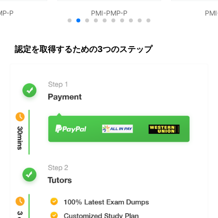
MP-P
PMI-PMP-P
PMI
リスク戦略と計画19ー20％のRMP試験ドメイン
ステイクホルダー参加19-20％
リスクプロセスファシリテーション25〜28％
認定を取得するための3つのステップ
リスクモニタリングとレポーティング 19–20％
専門的なリスク分析を行う 14-16％