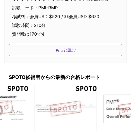
試験コード：PMI-RMP
考試料：会員USD $520 / 非会員USD $670
試験時間：210分
質問数は170です
前提条件
もっと読む
二種学位（高校卒業証書、アソシエイト・デグリーま
たはそれと同等の全世界的な資格）
５年間で36か月のプロジェクトリスクマネージメント
SPOTO候補者からの最新の合格レポート
の経験
40時間のプロジェクトリスク管理教育
4年制学位（学士号またはグローバルに相当する学
位）
最近5年間に24ヶ月のプロジェクトリスクマネジメン
トの経験
プロジェクトリスク管理教育30時間