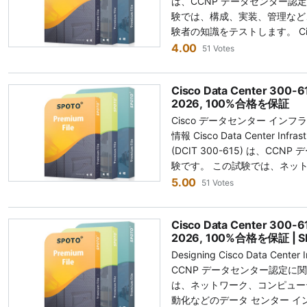
は、CCNP データセンター認定
合格しましょう Cisco Data Center
問と回答です。 150 以上の
り、すべてのリアル試験問題は
験では、構成、実装、管理など、A
の取得を目指していますか? Cisco
います。 300-635 DCAUT
います。CCNP 350-601の
験者の知識をテストします。 Cisco Ce
ータセンター ソリューション
試験で出題される可能性のある
ストガイドおよび実際の試験と
Cisco エンタープライズ ネ
4.00
テストします。 プレミアム 300
51 Votes
きます。 これにより、受験生
試験問題と回答は100％実際
を設計するために必要な知識と
準備することが、最初の試行で成
ません。 高品質の 300-635
変更に基づいて試験問題を更新
するには、高品質の 300-620
DCSAN 300-625 問題集
完全にカバーしており、試験問
するようにします。 CCNP 35
Cisco Data Center 30
することが不可欠です。 Cisco Cert
よって開発された実際の質問と
つけることができます。 300-6
補者が初回で合格できるわけではあ
2026, 100%合格を保証
ると、次世代のシスコ エンター
は、Nexus スイッチング、UC
の概念を理解するのに役立つ詳
模擬試験で十分な練習をした後、候補者は
Cisco データセンター インフラスト
サービスを設計するスキルが証明
ト フォーム、ストレージ導入
ることで、難しい 300-635 試
601認定を取得する可能性を高めます。 350-601 DCC
情報 Cisco Data Center In
して、データ センター、キャ
DCSAN 試験で評価されるすべ
635 DCAUTO 試験では
メリットは何ですか？ 350-6
(DCIT 300-615) は、C
セキュリティなどの環境のネット
300-625 問題集から試験問
門知識が評価されます。 • Cisco
ューティング、LAN、SAN
験です。 この試験では、ネッ
定は、キャリアアップの機会を
問題と解答が試験に無事に合格
理を自動化します。 Intersight を 
など、重要なデータセンター技
ォーム、ストレージ ネットワ
5.00
エンジニアを雇用する組織に対し
51 Votes
して300-625問題集問題を
Center、BMC プラットフォームと統
補者は、エンタープライズグレ
ンター インフラストラクチャ
ード: DCACI 300-620 
なことはありません。 SPOT
実装して、データセンターのリ
Ciscoデータセンターインフ
の知識を証明します。 Cisco 3
験料: $300 試験時間: 90 分 300-620 DCACI 問題集で Cisco 試験に合格
してきたため、SPOTO に絶
Director を介して、サーバ
操作、維持する実践的な経験を積
Cisco Data Center 3
ズ ルーティング、仮想化、SD
する 高品質の試験問題集で Cisc
勉強して、データセンター担当
ドメインを管理します。 •ACI
のユニークなカリキュラムをカ
2026, 100%合格を保証 | S
イズ ポートフォリオのその他
う 厳しい DCACI 試験に
得してください。 データセン
ラクチャ コントローラー) エン
ューションに関する理論と実践
Designing Cisco Data Center 
テストします。 最新の 300-6
最新の DCACI 300-620問
を開始するために重要なスキルを習得します。 300
を使用して、仮想化、物理、マ
り、候補者は、エンタープライ
CCNP データセンター認定に関
が、最初の試行で成功する鍵となります。 Cisco Certifi
よって作成された実際の質問と回
評価される主要なトピックには
中心のネットワーキングを実現します。 •
スパートレベルの役割を果たす
は、ネットワーク、コンピュー
(DCIT) 認定を取得すると、
は、認定試験に合格するのに役立
VLAN、STP、vPC、FEX 接続
ACI EM などのツールを使
認定は、複雑なデータセンター
動化などのデータ センター 
ンの導入、構成、監視、トラブ
に加えて、受験者が実際の試験
ッチの実装。 データセンターでの
管理に移行します。 リソース
する能力を証明します。それによ