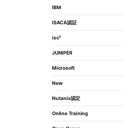
IBM
ISACA認証
isc²
JUNIPER
Microsoft
New
Nutanix認定
Online Training