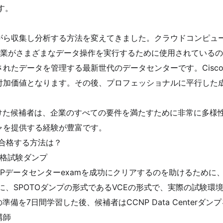
す。
集し分析する方法を変えてきました。クラウドコンピューティング、In
企業がさまざまなデータ操作を実行するために使用されている
データを管理する最新世代のデータセンターです。Cisco CCN
付加価値となります。その後、プロフェッショナルに平行した
ter認定を受けた候補者は、企業のすべての要件を満たすために非常
ャを提供する経験が豊富です。
験・合格する方法は？
資格試験ダンプ
NPデータセンターexamを成功にクリアするのを助けるために、
に、SPOTOダンプの形式であるVCEの形式で、実際の試験環
er試験の準備を7日間学習した後、候補者はCCNP Data Center
講師