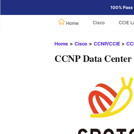
100% Pass 
Cisco
CCIE L
Home
Home
>
Cisco
>
CCNP/CCIE
>
CC
CCNP Data Center