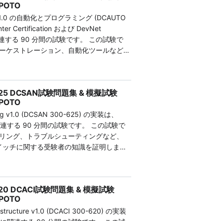
POTO
ています。これらのリソースを活用するこ
ions v1.0 の自動化とプログラミング (DCAUTO
CCOR試験を初回で合格する可能性が高まりま
er Certification および DevNet
tion に関連する 90 分間の試験です。 この試験で
350-601試験に関する知
ーケストレーション、自動化ツールなど、
ションの実装に関する受験者の知識をテス
 v1.1 (DCCOR 350-601) 試験は、コアデータ
5 DCAUTO 試験では、シスコのデータセンタ
必要なスキルを検証する120分の評価で
ョンに関する知識を評価します。 Cisco
CCIEデータセンター認定のカリキュラムの
00-625 DCSAN試験問題集 & 模擬試験
 Application Policy Infrastructure
ンターネットワークインフラストラクチ
POTO
Module (ACI) などのテクノロジーをカバーしていま
ス、ストレージネットワーキング、自動
king v1.0 (DCSAN 300-625) の実装は、
 試験の主な詳細は次のとおりです。 試験問題数:
ンの実装が含まれます。この試験に合格す
連する 90 分間の試験です。 この試験で
90 分 質問形式: 多肢選択式および複数選択式
盤コンポーネントを展開および管理する能
リング、トラブルシューティングなど、
ーズ スイッチに関する受験者の知識を証明しま
とドラッグ アンド ドロップ 試験料: $300
きか？ CCNP 350-601試験を100％合格
知識とスキルを評価します。 Nexus ス
UTO 試験の準備を始めましょう。 高品質の問題
0-601 DCCOR過去問は、事前に実際の試
ォーム、ユニファイド コンピューティン
めに必要なすべての試験問題と回答を提供
り、CCNP試験の準備ツールとして最適で
00-620 DCACI試験問題集 & 模擬試験
ンター セキュリティなど、幅広いテクノ
化の分野でエキサイティングなキャリアを
問は、CCNPのトレーニングコース、認定ガイ
POTO
0-635 DCAUTO 問題集は、Cisco の
補足であり、認定試験に合格する確率を大
frastructure v1.0 (DCACI 300-620) の実装
で Cisco 300-625 DCSAN 試験に
OTO の専門家によって編集された実際の質
験問題集には150以上の問題集が含まれてお