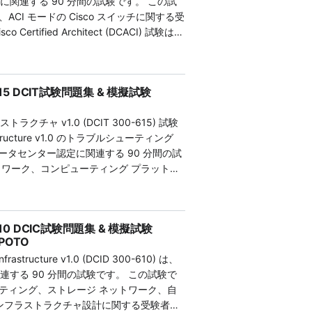
に関連する 90 分間の試験です。 この試
 Networking Support Specialist 認定
試験問題とオンライン練習ツールが含まれて
実際の試験の最新バージョンから取られて
CI モードの Cisco スイッチに関する受
 300-625 DCSAN 試験では、Cisco デ
O 問題集は実際の試験に似ているため、Cisco
過去問は、SPOTOのCCNP専門家によってテ
rtified Architect (DCACI) 試験は、
の実装とサポートに関する知識とスキルを
問題、試験の形式、試験の難易度を体験で
組み合わせて編集されています。すべての
ットワーク アーキテクチャとソリューション
-625 DCSAN 問題集を使用して徹底的に
は楽に試験に合格できることは間違いあり
のものとして保証されています。最新の試験
スキルを評価します。 最初の試行で成功
功するための鍵です。 最新の Cisco
 DCAUTO 問題集はすべての試験トピックを
し、すべての試験問題が実際の試験と一致
 DCACI 試験問題集を使用して徹底的に準備
は、Cisco の最新試験に基づいて業界の専門家に
題集を複数回練習することで知識の穴を見
0-601 DCCOR試験は難しく、すべての候
0-615 DCIT試験問題集 & 模擬試験
ified Architect (DCACI) 認定を取得す
回答を提供します。 これらの試験問題
35 DCAUTO 問題集では、複雑な自動化
りません。SPOTOのCCNP 350-601
プライズ ネットワーク ソリューションと
S コンピューティング、MDS SAN プレー
細な説明が提供されます。 頻繁に練習す
CCNP Data Center Core 350-
ラクチャ v1.0 (DCIT 300-615) 試験
されます。 認定 DCACI アーキテクトと
、データセンター セキュリティなど、
験に合格する自信が高まります。 300-
OR試験に合格する
frastructure v1.0 のトラブルシューティング
ンパス、SDN、ワイヤレス、モビリティ、
ての技術領域をカバーしています。 Cisco
、次のようないくつかの分野にわたるあなたの専
01 DCCOR試験に合格することで、コンピ
CNP データセンター認定に関連する 90 分間の試
ワーク設計を開発できます。 DCACI 認
題を見つけることができ、100% 正しい試験
 Intersight を展開してデータセンター管
インフラストラクチャ、自動化、セキュリティ
トワーク、コンピューティング プラットフ
可能にするネットワーク アーキテクトや
するのに役立ちます。 少量の時間を費や
VMware vCenter、Microsoft System
術の実装のマスタリーが証明されます。候
ーク、自動化、管理、運用などのデータ セ
てあなたの能力を証明します。 試験コ
何度も練習する必要があり、試験で驚くよう
合します。 • Cisco UCS Director を
ードの機器とソフトウェアを使用して、
のトラブルシューティングに関する受験者
試験形式: 多肢選択とドラッグ アンド ドロップ 試
O は何万人もの受験生の試験合格をサポート
ソースを調整および自動化します。 UCS
ラストラクチャを展開、セキュリティ確保、
00-615 DCIT 試験では、エンタープライ
対の信頼を寄せることができます。 徹底的に
やファブリック インターコネクトを含む UCS
むことができます。 この試験は、Cisco
00-610 DCIC試験問題集 & 模擬試験
N、SD-WAN、およびシスコ エンタープラ
o 300-620 DCACI 試験に合格しましょ
ネットワーキングスペシャリスト認定を取
 (アプリケーション ポリシー インフラスト
バーしており、最新のデータセンターソリ
POTO
の高度なテクノロジーにわたる専門知識を
合格するには、徹底的な準備が鍵となります。
ター技術者または管理者としてのキャリア
タープライズ モジュールの導入。 ACI EM
的なラボを組み合わせています。これによ
Infrastructure v1.0 (DCID 300-610) は、
15 DCIT 模擬テストによる包括的な準備
題集は、Cisco の最新試験に基づいて専門家に
-625 DCSAN 試験で
ルチクラウド環境全体でアプリケーション
ズデータセンター環境で専門的およびエキ
連する 90 分間の試験です。 この試験で
ed Technician
答です。 100% 本物の試験問題と解答
次のようなものがあります。 •初期設定、
 Intersight、UCS Director、
ための専門知識を備えることができます。
ティング、ストレージ ネットワーク、自
エンタープライズ ネットワーク ソリューショ
ちます。 SPOTO では、正しい試験問題
を含む Cisco Nexus データセンター スイ
用して、既存のデータセンターをモデル駆動型
インフラストラクチャを設計、実装、管理
インフラストラクチャ設計に関する受験者の
ルシューティングにおけるスキルが証明さ
形式、タイトなスケジュール、難しい問題
サーバーおよび SAN 接続用の Nexus
の手動プロビジョニングと管理を排除しま
り、Ciscoの最新のデータセンター技術