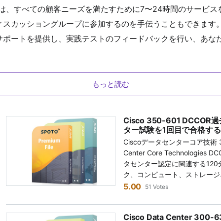
ムは、すべての顧客ニーズを満たすために7〜24時間のサービ
スカッショングループに参加するのを手伝うこともできます。
サポートを提供し、実践テストのフィードバックを行い、あな
もっと読む
Cisco 350-601 DCC
ター試験を1回目で合格す
Ciscoデータセンターコア技術 350-60
Center Core Technologie
タセンター認定に関連する12
ク、コンピュート、ストレージ
む、データセンターのコア技術
5.00
51 Votes
ます。 効率的な試験準備を促進
350-601過去問を提供して
Cisco Data Center 3
補者に合わせて設計されたSPOT