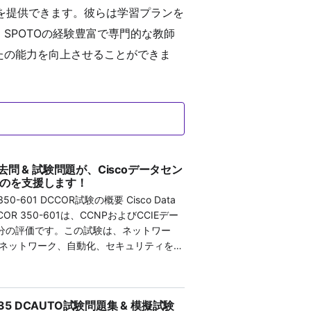
スを提供できます。彼らは学習プランを
SPOTOの経験豊富で専門的な教師
たの能力を向上させることができま
OR過去問 & 試験問題が、Ciscoデータセン
るのを支援します！
1 DCCOR試験の概要 Cisco Data
s DCCOR 350-601は、CCNPおよびCCIEデー
0分の評価です。この試験は、ネットワー
ネットワーク、自動化、セキュリティを含
を実装するための候補者の熟練度を証明し
するために、SPOTOは最新のCCNP
います。迅速かつ成功する試験結果を求める候
00-635 DCAUTO試験問題集 & 模擬試験
OのCCNP 350-601問題集は、理解力と