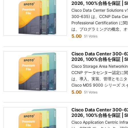
2026, 100%合格を保証 | S
準備を強化するために設計され
Cisco Data Center Solut
とで、CCNP 350-601 D
300-635) は、CCNP Data Cent
す。 試験コード: DCCOR 350-601 問題数: 90-110問 試験費用: 400ドル
Professional Certifica
試験時間: 120分 合格点: 750-850 / 1000 Cisco 
は、プログラミングの概念、オ
識 CCNP 350-601 DCCOR試験のトピック Implementing Cisco Data
データセンター自動化ソリュー
5.00
Center Core Technologies
51 Votes
トします。 Cisco 300-63
センター技術を実装するために
ー オートメーション ソリューシ
す。この試験は、CCNPおよび
Cisco Data Center 3
Intersight、UCS Director、Cisco
一部です。試験には、データセ
2026, 100%合格を保証 | S
Controller Enterprise 
ャ、コンピューティングリソー
Cisco Storage Area Networ
す。 300-635 DCAUTO
化、セキュリティソリューショ
CCNP データセンター認定に関
65 ～ 75 問を完了するのに 
ることで、データセンターの基
は、導入、実装、管理とモニタ
の質問 試験スコア: 1000 点中 700 点の合格点 試験コード: DCAUTO
力が証明されます。 ネットワーク (25%) コンピュート (25%) ストレージ
Cisco MDS 9000 シリ
300-635 試験形式: 多肢選択
ネットワーク (20%) 自動化 (15%) セキュリティ (15%) なぜSPOTOの
す。 Cisco 300-625 DCSAN 試験では、シスコ データセンター ソリュー
5.00
試験時間: 90 分 300-635 DCAUTO 問題集で Cisco 試験を獲得しましょ
51 Votes
CCNP 350-601過去問を選ぶべ
ションの実装とサポートに必要な
う 今すぐ 300-635 DCA
するための過去問！ CCNP 35
イッチング、SAN プラットフ
集と模擬テストは、合格するた
験に慣れるために設計されてお
Cisco Data Center 3
グ、ストレージ導入、データセ
します。 データセンター自動
す。50-601 DCCOR過去
2026, 100%合格を保証 | S
ロジーをカバーしています。 高品質の問題集で Cisco 300-625 DCSAN
スタートしましょう。 高品質の 30
ド、その他の学習資料に最適な
Cisco Application Centric In
試験に合格しましょう 高品質の問題集
最新の試験変更に基づいて SP
幅に高めます。 350-601試