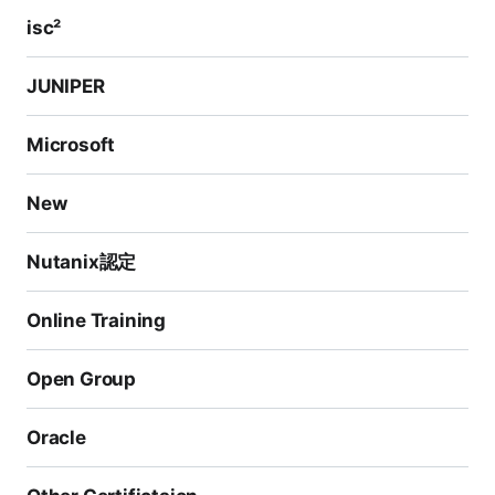
StealthWatch Cloud、およびUmbrella）の使用方法も
isc²
学びます。
Cisco Certified CyberOps Associateを目指す人は、S
JUNIPER
potoclubで2つの試験を迅速かつ簡単に準備するための
リソースを見つけることができます。私たちの包括的な
Microsoft
自己学習電子書籍は、Ciscoが提供する公式コース教材
New
に必要な理論と実践的な知識をすべて提供します。ま
た、人気のある練習問題バンクには、実際の試験トピッ
Nutanix認定
クに基づいた数百の質問が含まれており、受験前に追加
のレビューが必要な領域を特定するのに役立ちます。さ
Online Training
らに、オンラインビデオシリーズは、複雑な概念を誰も
がより理解しやすい形で示すインタラクティブなデモを
Open Group
提供します！
Oracle
Cisco Certified CyberOps Associate（以前のCCNA
CyberOps）として認定を受けることで、サイバーセキ