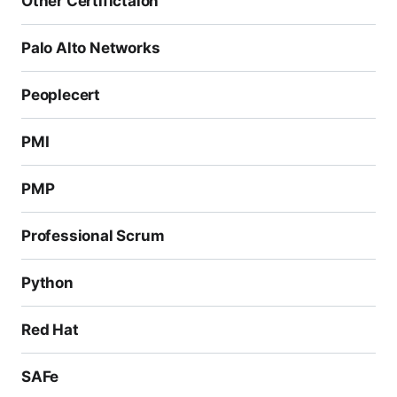
Other Certifictaion
ュリティを専門とするネットワークオペレーションセン
ターでの仕事に応募する資格が得られます。この認定資
Palo Alto Networks
格は、Cisco Certified CyberOps ProfessionalやCCIE
Security、CCIE Service Providerなどの上位レベルの
Peoplecert
認定資格へのステップとしても活用できます。これらの
PMI
認定資格を取得することで、経験と経済的報酬が増加し
ます。Glassdoorによると、Cisco Certified CyberOp
PMP
s Associateの平均年収は、アメリカ国内で92,000ドル
です！金融、小売、医療、運輸など、さまざまな業界で
Professional Scrum
のサイバーオペレーション役割を求める際には、この認
定資格が重要な役割を果たすでしょう！
Python
CCNA Cyber Ops過去問 & 問題集に関するいくつかの
質問...
Red Hat
SPOTOの模擬試験環境は本番試験と同じですか？
SAFe
はい、私たちは本番試験と同様の環境を提供しており、