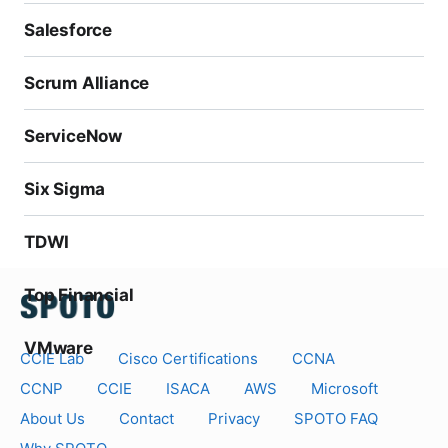
試験問題と試験形式に事前に慣れることができます。
Salesforce
質問や懸念がある場合、どのように連絡すればよいです
か？
Scrum Alliance
SPOTOの試験サービスを購入した後、24時間体制で専
任のチューターが対応します。試験に関連する質問はい
ServiceNow
つでもお聞きいただけます。
Six Sigma
特別な割引を受けられますか？
販売担当者とコミュニケーションを取り、割引を取得す
TDWI
る必要があります。SPOTOは特定の時期に製品割引を
提供します。複数の試験を購入すると、割引が適用され
Top Financial
ます。
CCNA Cyber Ops過去問 & 問題集の質問はどのように
VMware
CCIE Lab
Cisco Certifications
CCNA
練習しますか？
CCNP
CCIE
ISACA
AWS
Microsoft
SPOTOの過去問 & 問題集を購入した後、販売担当者が
About Us
Contact
Privacy
SPOTO FAQ
SPOTOのオンライン練習のアドレス、ログインアカウ