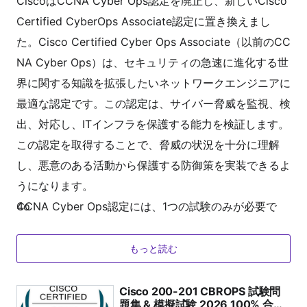
CiscoはCCNA Cyber Ops認定を廃止し、新しいCisco
Certified CyberOps Associate認定に置き換えまし
た。Cisco Certified Cyber Ops Associate（以前のCC
NA Cyber Ops）は、セキュリティの急速に進化する世
界に関する知識を拡張したいネットワークエンジニアに
最適な認定です。この認定は、サイバー脅威を監視、検
出、対応し、ITインフラを保護する能力を検証します。
この認定を取得することで、脅威の状況を十分に理解
し、悪意のある活動から保護する防御策を実装できるよ
うになります。
CCNA Cyber Ops認定には、1つの試験のみが必要で
4o
す。
200-201 CBROPS（Ciscoサイバーセキュリティオペレ
もっと読む
ーションの基本的な理解）では、この試験は候補者のセ
キュリティの概念、セキュリティモニタリングと分析、
Cisco 200-201 CBROPS 試験問
題集 & 模擬試験 2026,100% 合格