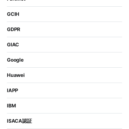
Cisco Certified Cyber Ops Associateは、サイバーセ
キュリティインシデント対応とデジタルフォレンジック
GCIH
の分野で入門レベルのトレーニングを提供します。これ
は、情報セキュリティに初めて接する人や、組織内での
GDPR
サイバーオペレーションの役割への入門を目指す人に最
GIAC
適です。この認定資格は、ITセキュリティオペレーショ
ンセンター（SOC）での初級および中級のポジション
Google
に学生を準備させます。ネットワーキングプロトコル、
ファイアウォール、侵入検知システム、データ分析ツー
Huawei
ル、マルウェア分析ツールなどの技術について学ぶこと
ができます。さらに、Ciscoのセキュリティ製品（Fire
IAPP
power Threat Defense（FTD）、Advanced Malware
Protection（AMP）、Cloudlock Identity Services En
IBM
gine（ISE）、Content Security Management System
ISACA認証
（CSMS）、Secure Access Service Edge（SASE）、