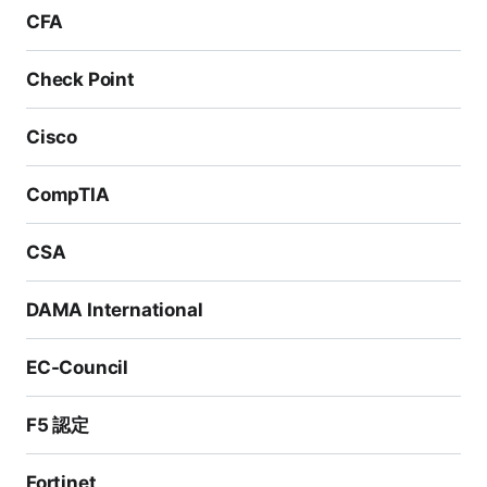
01試験のための練習問題と解答です。これにより、問
CFA
題のタイプと難易度を理解し、実際の試験に備えて準備
と学習を行うことができます。
Check Point
200-201過去問 & 問題集の質問は、試験準備に信頼で
きる最高の学習補助です。SPOTOの200-201過去問 &
Cisco
問題集の質問はすべて最新の試験バージョンから派生し
CompTIA
ており、期限切れの問題を削除し、検証済みの試験解答
を提供しています。100%正確な試験問題と解答は、試
CSA
験に合格するのに大いに役立ちます。
結論として、受験者は試験に合格するために、包括的な
DAMA International
学習計画を立てるために複数のリソースを使用すること
をお勧めします。200-201過去問 & 問題集は、試験準
EC-Council
備において最も効果的な練習テストです。
F5 認定
Cisco Certified Cyber Ops Associate試験に合格する
メリット
Fortinet