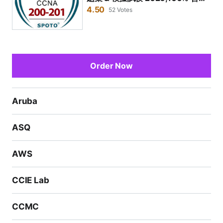
ホストベースの分析、ネットワーク侵入分析に関する知
を保証
4.50
52 Votes
識をテストします。CCNA Cyber Ops認定は、ネット
ワークセキュリティ専門家向けに設計されたCiscoの認
定資格です。CCNA Cyber Ops認定証は、ネットワー
ク脅威を管理するために必要なスキルを検証します。
Order Now
CCNA Cyber Ops試験200-201は、CCNA Cyber Ops
の主要な認定試験です。この試験では、以下の分野での
Aruba
知識とスキルがテストされます。
セキュリティ概念
ASQ
モニタリングと分析
デバイスのハードニング
AWS
セキュリティツールと戦術技術
CCIE Lab
インシデント対応
200-201過去問 & 問題集は試験準備に最適です
CCMC
200-201過去問 & 問題集は、CCNA Cyber Ops 200-2