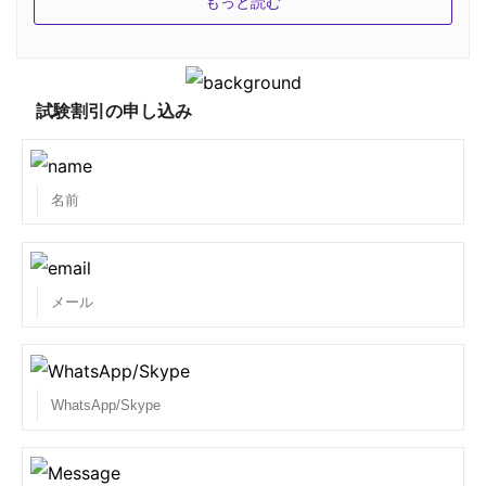
もっと読む
741を追求するリスクを取る必要があります。 There
is no particular prerequisite need for appearing in
certification requirement & training for the same.
But if you have decided to take it, never take its
試験割引の申し込み
study lightly, and join the SPOTOCLUB and pass
the exam with ease with their reliable Study
Dumps.
3.最新のマイクロソフト70-741問題集はどこで手に入
りますか？
SPOTOCLUBは検証された、本物の、試験に関連する
有効な、実際の資料を提供するので、あなたは簡単に
Microsoftの70-741試験を準備し、取得することがで
きます。弊社の問題と解答は多くの種類の利益を与え
るので、いつもリストの一番上を見ています。 私たち
は、最高で最も更新されたMicrosoft 70-741問題集ス