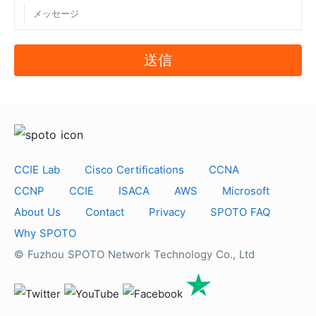
ですべての私たちの尊敬の学生に本物の質問を提供し
ていることを保証します。SPOTOCLUBは101％の合
送信
格率を保証します。
4.Microsoft 70-741の証明書を取得するメリットは何
ですか？
高収入の仕事に就きやすく、また、現在の仕事でも十
分な昇給が期待できます。 Microsoft 70-741の認定
CCIE Lab
Cisco Certifications
CCNA
を受けた専門家は、より高いレベルの指定が提供され
CCNP
CCIE
ISACA
AWS
Microsoft
ます。 Microsoft 70-741認定資格は世界で最も厳し
About Us
Contact
Privacy
SPOTO FAQ
いIT試験であり、したがって、それを取得することは
Why SPOTO
あなたの自信を高めることができます。 セキュリティ
© Fuzhou SPOTO Network Technology Co., Ltd
分野でキャリアを積みたいなら、SPOTOCLUB
Microsoft 70-741はあなたにとって福音となることで
しょう。