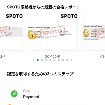
一番人気の仕事は従業員のために
SPOTO候補者からの最新の合格レポート
ネットワークエンジニア
シニアネットワークエンジニア
ネットワーク管理者
ネットワークアーキテクト
情報技術（IT）マネージャー
ネットワークセキュリティエンジニア
システムエンジニア（コンピューター ネットワーキン
2-P
SC-100-P
MS
グ/ IT）
最新の試験問題集/練習テスト
購入後、最新かつ完全な試験資料をお届けし、受験に
認定を取得するための3つのステップ
合格するために十分な準備をさせていただきます。
試験をすばやく合格しましょう。
３から５日以内に試験をパスしておけば、問題を正し
く回答するのに十分で、正解もあるよ。