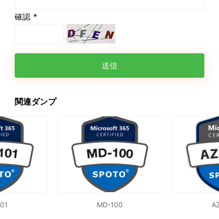
確認 *
送信
関連ダンプ
01
MD-100
A