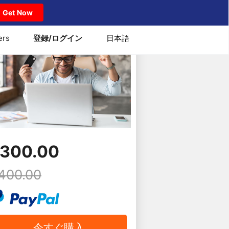
Get Now
ers
登録/ログイン
日本語
回で合格させます！
300.00
400.00
今すぐ購入