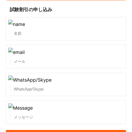
間、それぞれの試験の問題と解答の製品を勉強するこ
試験割引の申し込み
とを確認してください。
5.アップデートは無料ですか？
我々は、問題集を使用した日から7日間の有効期間中
に無料で更新を提供します。少なくとも3日間問題集
を練習することをお勧めします。 99.9％の会員が7日
以内に試験に合格しました。例外的に、我々は7日以
上の無料アップデートを提供します。
6.問題集のフォーマットとは？
Ciscoが書いた問題集はすべてVCE形式、一部はPDF
形式です。VCEで問題と解答を練習することができま
す。CCIEラボのワークブックと解答はPDF形式です。
7.商品の代金を支払いましたが、いつ商品を受け取る
ことができますか？
お支払いが完了した場合、確認後8時間以内に製品へ