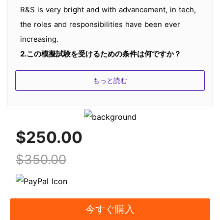
R&S is very bright and with advancement, in tech,
the roles and responsibilities have been ever
increasing.
2.この模擬試験を受けるための条件は何ですか？
受験者はこの500-470認定試験を特に要求されないで
もっと読む
受けることができます。
3.模擬テストは頻繁に更新されるのですか？
はい、模擬試験に含まれる問題は500-470
Certificationの最新の動向と一致して、あなたにアッ
$250.00
プグレードされる利益を与えます。
$350.00
4.SPOTO Cisco問題集だけで試験に合格できます
か？
確かに確かです!cciedump.spoto.netのCisco製品はす
べて最新バージョンなので、製品の品質には自信があ
今すぐ購入
ります。ただ、実際の試験に出る前に、3日から5日の