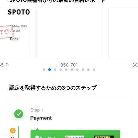
SPOTO候補者からの最新の合格レポート
グ＆ドロップ、シミュレーションを含むCisco 500-
470 ENSDENGの模擬試験を提供します。
IT認定専門家による検証
すべてのCisco模擬テストは、Cisco認定に関する16年
以上の研究を持つIT認定専門家のチームによって検証
された正確な答えを含んでいます。
最新版試験問題集/模擬試験
65-P
350-701
30
購入した後、我々はあなたが試験に合格するために、
最新かつ完全な試験資料を得ることを保証します。
模擬試験演習システム
認定を取得するための3つのステップ
Ciscoの試験に参加したことがない場合、標準的な試
験はあなたにとって必要です。模擬試験の練習システ
ムはあなたが実際の試験に適応するのを助けることが
できます。
高速合格認定試験