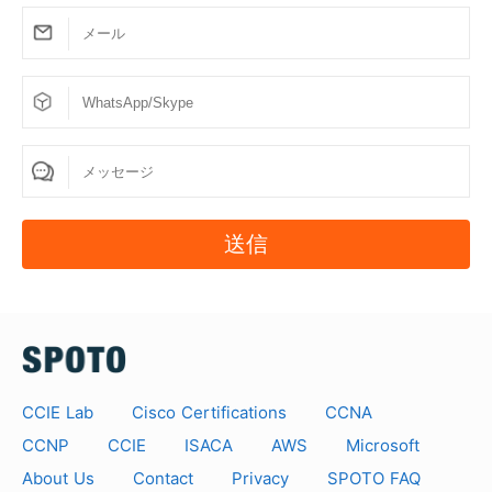
私達はあなたのサービス時間の間に自由な更新を提供
します。私たちは、あなたが少なくとも3日間問題集
を練習することをお勧めします。
6.賞味期限切れの製品を延長するには？
サービス期間が終了し、料金を支払ってサービス期間
を延長することができる場合
送信
7.問題集の形式は？
The written dumps format is
VCE, it is similar to real exam format; you can
practice the written dumps on the remote server.
8.問題集の練習はどうすればいいのですか？
CCIE Lab
Cisco Certifications
CCNA
書き込まれた問題集は、リモートサーバーで練習しま
CCNP
CCIE
ISACA
AWS
Microsoft
す。当社のリモートサーバーは、学習/復習のために1
About Us
Contact
Privacy
SPOTO FAQ
日24時間のアクセスを提供します。お支払いの後、リ