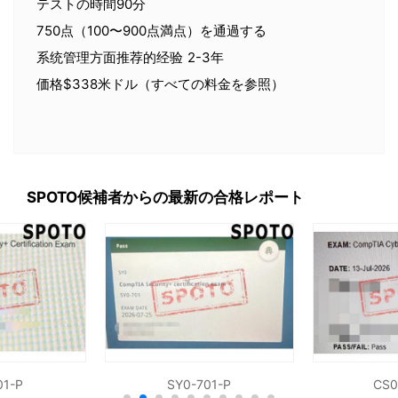
テストの時間90分
750点（100〜900点満点）を通過する
系统管理方面推荐的经验 2-3年
価格$338米ドル（すべての料金を参照）
SPOTO候補者からの最新の合格レポート
01-P
SY0-701-P
CS0