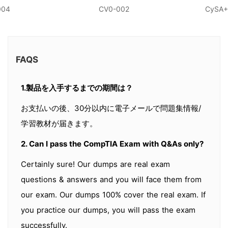
004
CV0-002
CySA+
FAQS
1.製品を入手するまでの期間は？
お支払いの後、30分以内に電子メールで問題集情報/
学習教材が届きます。
2. Can I pass the CompTIA Exam with Q&As only?
Certainly sure! Our dumps are real exam
questions & answers and you will face them from
our exam. Our dumps 100% cover the real exam. If
you practice our dumps, you will pass the exam
successfully.