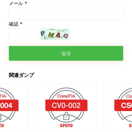
メール *
確認 *
送信
関連ダンプ