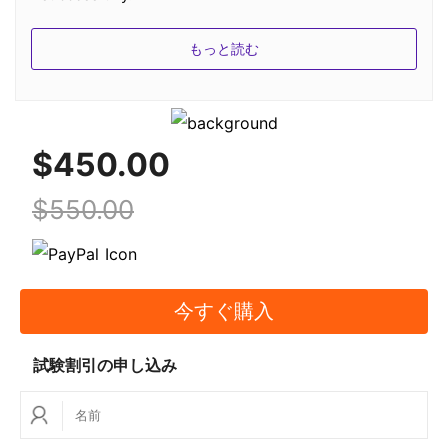
3.自分の製品が最新であることを知るにはどうしたら
もっと読む
よいですか？
すべての製品は完全に更新され、私たちの問題集はリ
モートサーバー上で最新のものです。問題集に更新が
$450.00
ある場合、私たちのサービスは、電子メールで通知さ
れ、サーバーはまた、問題集を練習するときにあなた
$550.00
を暖かくなります。
4.製品のアップデートの頻度を教えてください。
弊社の製品はすべてプロダクトマネージャーによって
今すぐ購入
週単位で見直されています。もし、ある認証ベンダー
試験割引の申し込み
が試験の問題を変更したら、弊社の製品もそれに応じ
て更新されます。
5.アップデートは無料ですか？