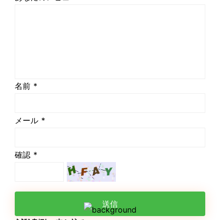
名前 *
メール *
確認 *
送信