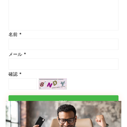
名前 *
メール *
確認 *
送信