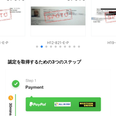
1-E-P
H12-821-E-P
H19-
認定を取得するための3つのステップ