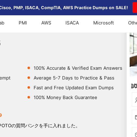
Cisco, PMP, ISACA, CompTIA, AWS Practice Dumps on SALE!
ab
PMI
AWS
ISACA
Microsoft
Oth
36
6
100% Accurate & Verified Exam Answers
tempt
Average 5-7 Days to Practice & Pass
試
Fast and Free Updated Exam Dumps
100% Money Back Guarantee
9
POTOの質問バンクを手に入れました。