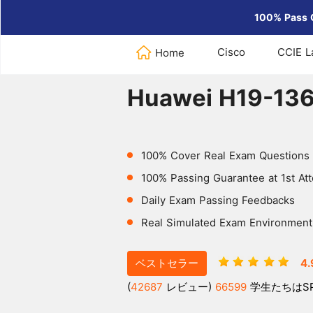
100% Pass 
Cisco
CCIE L
Home
Home
>
Huawei
>
Huawei H19-1
Huawei H19-13
100% Cover Real Exam Questions
100% Passing Guarantee at 1st At
Daily Exam Passing Feedbacks
Real Simulated Exam Environment
ベストセラー
4.
(
42687
レビュー)
66599
学生たちはS