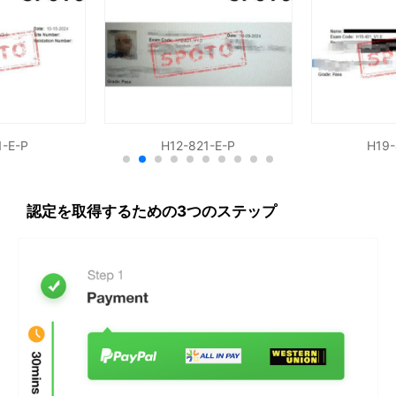
1-E-P
H12-821-E-P
H19-
認定を取得するための3つのステップ