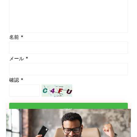
名前 *
メール *
確認 *
送信